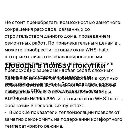
Не стоит пренебрегать возможностью заметного
сокращения расходов, связанных со
строительством дачного дома, проведением
ремонтных работ. По привлекательным ценам вы
можете приобрести готовые окна WHS-halo,
которые отличаются сбалансированными
Доводы в пользу покупки
характеристиками. Прочный оконный профиль
превосходно зарекомендовал себя в сложных
практических условиях, выдерживая
Компания занимается производством в крупных
значительные нагрузки. Производитель хорошо
объемах. Вполне естественно, что на складских
известен в СПб, его продукция пользуется
площадках появляются отказные экземпляры.
стабильным спросом.
Выгодные особенности готовых окон WHS-halo
обозначим в нескольких пунктах:
Высокие показатели теплоизоляции позволяют
заметно сэкономить на подержании комфортного
температурного режима.