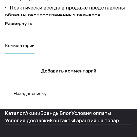
Практически всегда в продаже представлены
образцы распространенных размеров.
В ходе установки не возникает никаких
проблем с окнами, на 100% соответствующих
заводским стандартам.
Комментарии
Многочисленные отзывы свидетельствуют о
том, что конструкции на протяжении долгих лет
сохраняют привлекательный первозданный вид.
Добавить комментарий
Назад к списку
Каталог
Акции
Бренды
Блог
Условия оплаты
Условия доставки
Контакты
Гарантия на товар