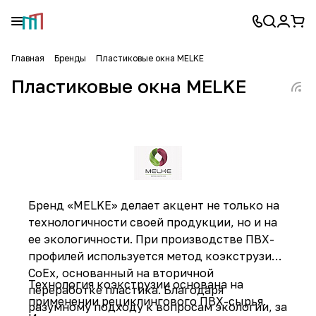
Главная
Бренды
Пластиковые окна MELKE
Пластиковые окна MELKE
Бренд «MELKE» делает акцент не только на
технологичности своей продукции, но и на
ее экологичности. При производстве ПВХ-
профилей используется метод коэкструзии
CoEx, основанный на вторичной
Технология коэкструзии основана на
переработке пластика. Благодаря
применении рециклингового ПВХ-сырья.
разумному подходу к вопросам экологии, за