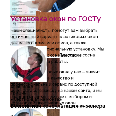
Орех
Установка окон по ГОСТу
Наши специалисты помогут вам выбрать
оптимальный вариант пластиковых окон
для вашего дома или офиса, а также
проведут профессиональную установку. Мы
Полосатая сосна
гарантируем высокое качество и
надежность нашей работы.
Заказать пластиковые окна у нас — значит
получить отличное качество и
профессиональный сервис по доступной
Александр
цене. Оставьте заявку на нашем сайте, и мы
Тришин
с радостью поможем вам с выбором и
● Сертификат на монтаж
установкой пластиковых окон.
Бесплатная консультация инженера
● Стаж 8 лет
Сапели махагон