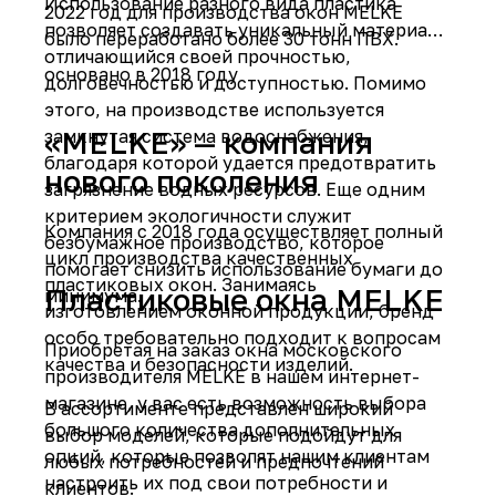
Использование разного вида пластика
2022 год для производства окон MELKE
позволяет создавать уникальный материал,
было переработано более 30 тонн ПВХ.
отличающийся своей прочностью,
основано в 2018 году
долговечностью и доступностью. Помимо
этого, на производстве используется
«MELKE» — компания
замкнутая система водоснабжения,
благодаря которой удается предотвратить
нового поколения
загрязнение водных ресурсов. Еще одним
критерием экологичности служит
Компания с 2018 года осуществляет полный
безбумажное производство, которое
цикл производства качественных
помогает снизить использование бумаги до
пластиковых окон. Занимаясь
Пластиковые окна MELKE
минимума.
изготовлением оконной продукции, бренд
особо требовательно подходит к вопросам
Приобретая на заказ окна московского
качества и безопасности изделий.
производителя MELKE в нашем интернет-
магазине, у вас есть возможность выбора
В ассортименте представлен широкий
большого количества дополнительных
выбор моделей, которые подойдут для
опций, которые позволят нашим клиентам
любых потребностей и предпочтений
настроить их под свои потребности и
клиентов.