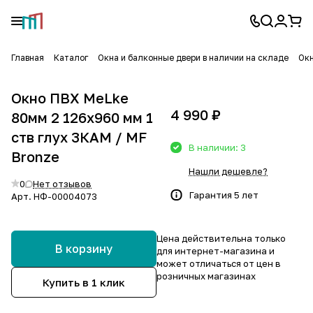
Главная
Каталог
Окна и балконные двери в наличии на складе
Окн
Окно ПВХ MeLke
4 990 ₽
80мм 2 126х960 мм 1
ств глух 3КАМ / MF
В наличии: 3
Bronze
Нашли дешевле?
0
Нет отзывов
Гарантия 5 лет
Арт.
НФ-00004073
Цена действительна только
В корзину
для интернет-магазина и
может отличаться от цен в
розничных магазинах
Купить в 1 клик