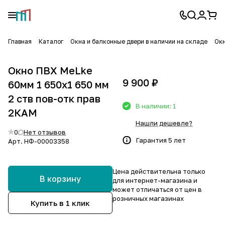
Главная
Каталог
Окна и балконные двери в наличии на складе
Окн
Окно ПВХ MeLke
9 900 ₽
60мм 1 650х1 650 мм
2 ств пов-отк прав
В наличии: 1
2КАМ
Нашли дешевле?
0
Нет отзывов
Гарантия 5 лет
Арт.
НФ-00003358
Цена действительна только
В корзину
для интернет-магазина и
может отличаться от цен в
розничных магазинах
Купить в 1 клик