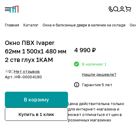
Главная
Каталог
Окна и балконные двери в наличии на складе
Окн
Окно ПВХ Ivaper
4 990 ₽
62мм 1 500х1 480 мм
2 ств глух 1КАМ
В наличии: 1
0
Нет отзывов
Нашли дешевле?
Арт.
НФ-00004180
Гарантия 5 лет
В корзину
Цена действительна только
для интернет-магазина и
Купить в 1 клик
может отличаться от цен в
розничных магазинах