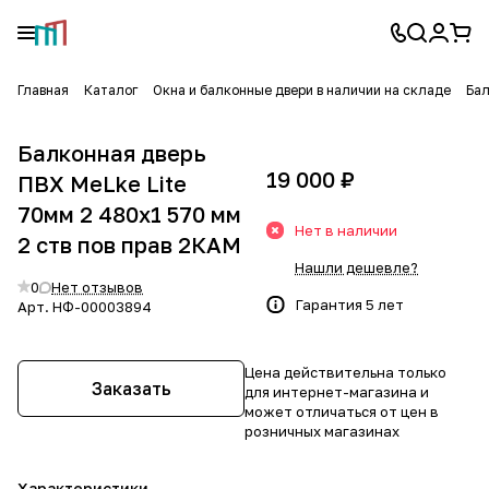
Главная
Каталог
Окна и балконные двери в наличии на складе
Бал
Балконная дверь
19 000 ₽
ПВХ MeLke Lite
70мм 2 480х1 570 мм
Нет в наличии
2 ств пов прав 2КАМ
Нашли дешевле?
0
Нет отзывов
Гарантия 5 лет
Арт.
НФ-00003894
Цена действительна только
Заказать
для интернет-магазина и
может отличаться от цен в
розничных магазинах
Характеристики