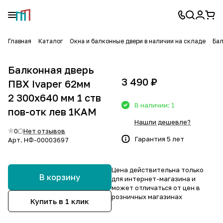
Главная
Каталог
Окна и балконные двери в наличии на складе
Бал
Балконная дверь
3 490 ₽
ПВХ Ivaper 62мм
2 300х640 мм 1 ств
В наличии: 1
пов-отк лев 1КАМ
Нашли дешевле?
0
Нет отзывов
Гарантия 5 лет
Арт.
НФ-00003697
Цена действительна только
В корзину
для интернет-магазина и
может отличаться от цен в
розничных магазинах
Купить в 1 клик