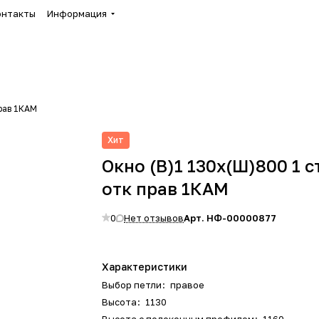
онтакты
Информация
прав 1КАМ
Хит
Окно (В)1 130х(Ш)800 1 с
отк прав 1КАМ
0
Нет отзывов
Арт.
НФ-00000877
Характеристики
Выбор петли
:
правое
Высота
:
1130