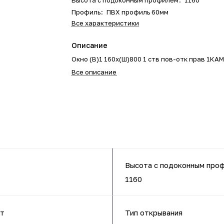
Высота с подоконным профилем
:
1160
Профиль
:
ПВХ профиль 60мм
Все характеристики
Описание
Окно (В)1 160х(Ш)800 1 ств пов-отк прав 1КА
Все описание
Высота с подоконным про
1160
ет
Тип открывания